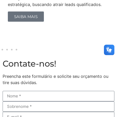
estratégica, buscando atrair leads qualificados.
O M
de 
SAIBA MAIS
imp
Contate-nos!
Preencha este formulário e solicite seu orçamento ou
tire suas dúvidas.